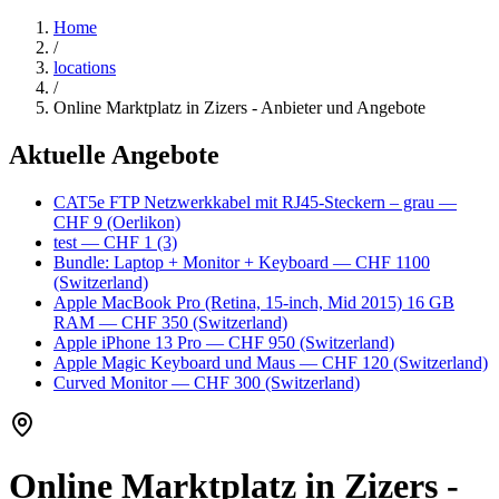
Home
/
locations
/
Online Marktplatz in Zizers - Anbieter und Angebote
Aktuelle Angebote
CAT5e FTP Netzwerkkabel mit RJ45-Steckern – grau
—
CHF 9
(Oerlikon)
test
— CHF 1
(3)
Bundle: Laptop + Monitor + Keyboard
— CHF 1100
(Switzerland)
Apple MacBook Pro (Retina, 15-inch, Mid 2015) 16 GB
RAM
— CHF 350
(Switzerland)
Apple iPhone 13 Pro
— CHF 950
(Switzerland)
Apple Magic Keyboard und Maus
— CHF 120
(Switzerland)
Curved Monitor
— CHF 300
(Switzerland)
Online Marktplatz in Zizers -