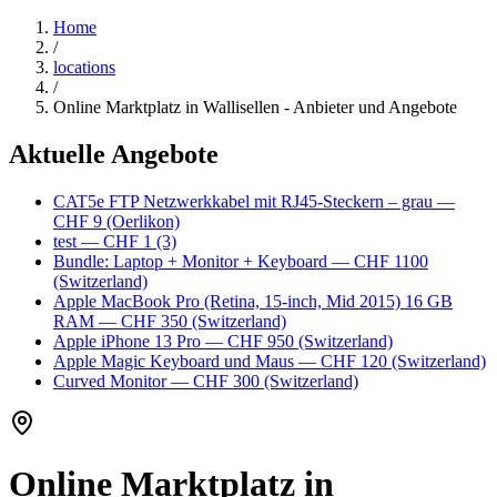
Home
/
locations
/
Online Marktplatz in Wallisellen - Anbieter und Angebote
Aktuelle Angebote
CAT5e FTP Netzwerkkabel mit RJ45-Steckern – grau
—
CHF 9
(Oerlikon)
test
— CHF 1
(3)
Bundle: Laptop + Monitor + Keyboard
— CHF 1100
(Switzerland)
Apple MacBook Pro (Retina, 15-inch, Mid 2015) 16 GB
RAM
— CHF 350
(Switzerland)
Apple iPhone 13 Pro
— CHF 950
(Switzerland)
Apple Magic Keyboard und Maus
— CHF 120
(Switzerland)
Curved Monitor
— CHF 300
(Switzerland)
Online Marktplatz in