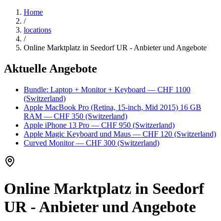
Home
/
locations
/
Online Marktplatz in Seedorf UR - Anbieter und Angebote
Aktuelle Angebote
Bundle: Laptop + Monitor + Keyboard
— CHF 1100
(Switzerland)
Apple MacBook Pro (Retina, 15-inch, Mid 2015) 16 GB
RAM
— CHF 350
(Switzerland)
Apple iPhone 13 Pro
— CHF 950
(Switzerland)
Apple Magic Keyboard und Maus
— CHF 120
(Switzerland)
Curved Monitor
— CHF 300
(Switzerland)
Online Marktplatz in Seedorf
UR - Anbieter und Angebote