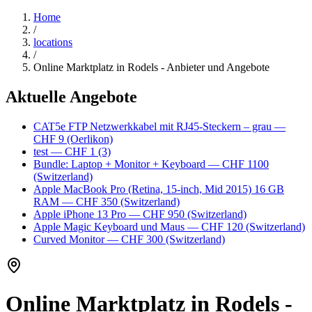
Home
/
locations
/
Online Marktplatz in Rodels - Anbieter und Angebote
Aktuelle Angebote
CAT5e FTP Netzwerkkabel mit RJ45-Steckern – grau
—
CHF 9
(Oerlikon)
test
— CHF 1
(3)
Bundle: Laptop + Monitor + Keyboard
— CHF 1100
(Switzerland)
Apple MacBook Pro (Retina, 15-inch, Mid 2015) 16 GB
RAM
— CHF 350
(Switzerland)
Apple iPhone 13 Pro
— CHF 950
(Switzerland)
Apple Magic Keyboard und Maus
— CHF 120
(Switzerland)
Curved Monitor
— CHF 300
(Switzerland)
Online Marktplatz in Rodels -