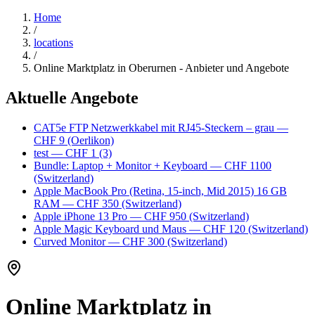
Home
/
locations
/
Online Marktplatz in Oberurnen - Anbieter und Angebote
Aktuelle Angebote
CAT5e FTP Netzwerkkabel mit RJ45-Steckern – grau
—
CHF 9
(Oerlikon)
test
— CHF 1
(3)
Bundle: Laptop + Monitor + Keyboard
— CHF 1100
(Switzerland)
Apple MacBook Pro (Retina, 15-inch, Mid 2015) 16 GB
RAM
— CHF 350
(Switzerland)
Apple iPhone 13 Pro
— CHF 950
(Switzerland)
Apple Magic Keyboard und Maus
— CHF 120
(Switzerland)
Curved Monitor
— CHF 300
(Switzerland)
Online Marktplatz in