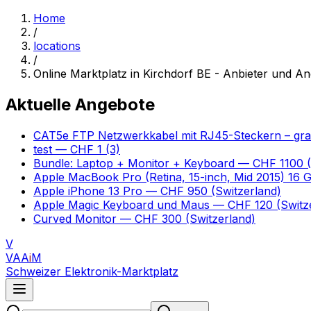
Home
/
locations
/
Online Marktplatz in Kirchdorf BE - Anbieter und A
Aktuelle Angebote
CAT5e FTP Netzwerkkabel mit RJ45-Steckern – gr
test
— CHF 1
(3)
Bundle: Laptop + Monitor + Keyboard
— CHF 1100
(
Apple MacBook Pro (Retina, 15-inch, Mid 2015) 16
Apple iPhone 13 Pro
— CHF 950
(Switzerland)
Apple Magic Keyboard und Maus
— CHF 120
(Switz
Curved Monitor
— CHF 300
(Switzerland)
V
VAA
i
M
Schweizer Elektronik-Marktplatz