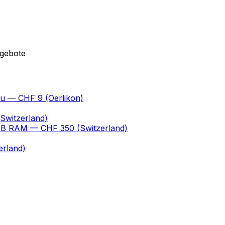
ngebote
au
— CHF 9
(Oerlikon)
Switzerland)
 GB RAM
— CHF 350
(Switzerland)
erland)