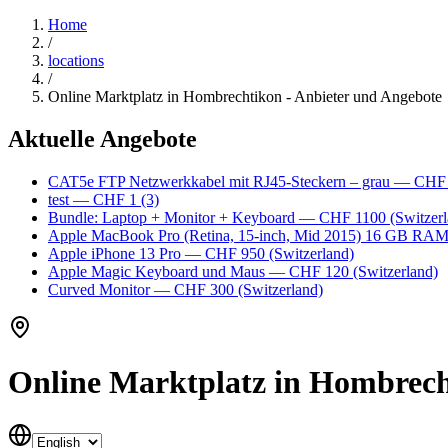
Home
/
locations
/
Online Marktplatz in Hombrechtikon - Anbieter und Angebote
Aktuelle Angebote
CAT5e FTP Netzwerkkabel mit RJ45-Steckern – grau
— CHF
test
— CHF 1
(3)
Bundle: Laptop + Monitor + Keyboard
— CHF 1100
(Switzerl
Apple MacBook Pro (Retina, 15-inch, Mid 2015) 16 GB RA
Apple iPhone 13 Pro
— CHF 950
(Switzerland)
Apple Magic Keyboard und Maus
— CHF 120
(Switzerland)
Curved Monitor
— CHF 300
(Switzerland)
Online Marktplatz in Hombrech