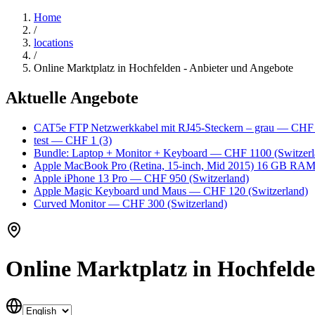
Home
/
locations
/
Online Marktplatz in Hochfelden - Anbieter und Angebote
Aktuelle Angebote
CAT5e FTP Netzwerkkabel mit RJ45-Steckern – grau
— CHF
test
— CHF 1
(3)
Bundle: Laptop + Monitor + Keyboard
— CHF 1100
(Switzerl
Apple MacBook Pro (Retina, 15-inch, Mid 2015) 16 GB RA
Apple iPhone 13 Pro
— CHF 950
(Switzerland)
Apple Magic Keyboard und Maus
— CHF 120
(Switzerland)
Curved Monitor
— CHF 300
(Switzerland)
Online Marktplatz in Hochfelde