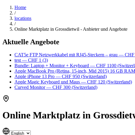
Home
/
locations
/
Online Marktplatz in Grossdietwil - Anbieter und Angebote
Aktuelle Angebote
CAT5e FTP Netzwerkkabel mit RJ45-Steckern – grau
— CHF
test
— CHF 1
(3)
Bundle: Laptop + Monitor + Keyboard
— CHF 1100
(Switzerl
Apple MacBook Pro (Retina, 15-inch, Mid 2015) 16 GB RA
Apple iPhone 13 Pro
— CHF 950
(Switzerland)
Apple Magic Keyboard und Maus
— CHF 120
(Switzerland)
Curved Monitor
— CHF 300
(Switzerland)
Online Marktplatz in Grossdiet