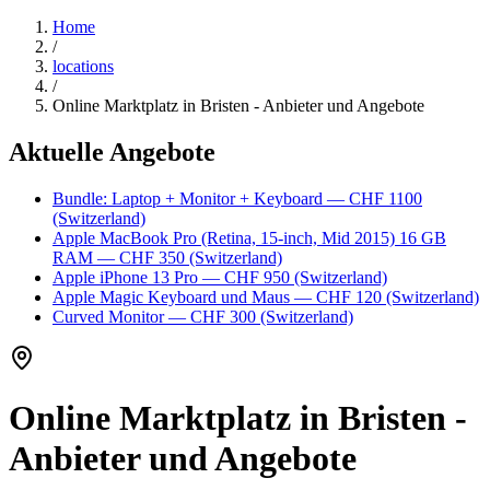
Home
/
locations
/
Online Marktplatz in Bristen - Anbieter und Angebote
Aktuelle Angebote
Bundle: Laptop + Monitor + Keyboard
— CHF 1100
(Switzerland)
Apple MacBook Pro (Retina, 15-inch, Mid 2015) 16 GB
RAM
— CHF 350
(Switzerland)
Apple iPhone 13 Pro
— CHF 950
(Switzerland)
Apple Magic Keyboard und Maus
— CHF 120
(Switzerland)
Curved Monitor
— CHF 300
(Switzerland)
Online Marktplatz in Bristen -
Anbieter und Angebote