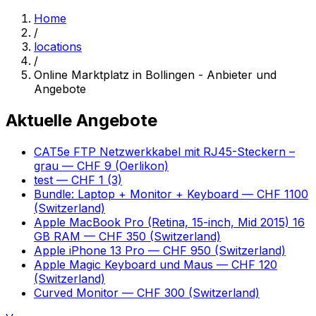
Home
/
locations
/
Online Marktplatz in Bollingen - Anbieter und
Angebote
Aktuelle Angebote
CAT5e FTP Netzwerkkabel mit RJ45-Steckern –
grau
— CHF 9
(Oerlikon)
test
— CHF 1
(3)
Bundle: Laptop + Monitor + Keyboard
— CHF 1100
(Switzerland)
Apple MacBook Pro (Retina, 15-inch, Mid 2015) 16
GB RAM
— CHF 350
(Switzerland)
Apple iPhone 13 Pro
— CHF 950
(Switzerland)
Apple Magic Keyboard und Maus
— CHF 120
(Switzerland)
Curved Monitor
— CHF 300
(Switzerland)