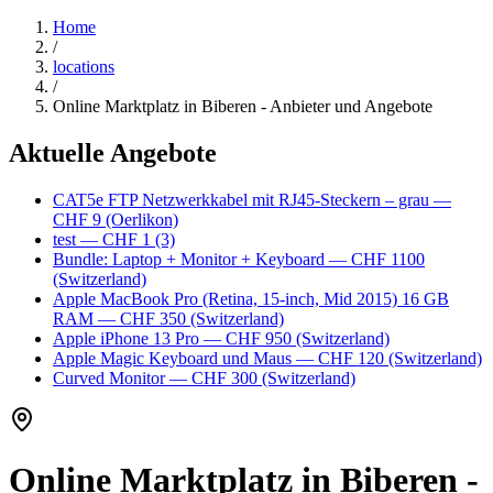
Home
/
locations
/
Online Marktplatz in Biberen - Anbieter und Angebote
Aktuelle Angebote
CAT5e FTP Netzwerkkabel mit RJ45-Steckern – grau
—
CHF 9
(Oerlikon)
test
— CHF 1
(3)
Bundle: Laptop + Monitor + Keyboard
— CHF 1100
(Switzerland)
Apple MacBook Pro (Retina, 15-inch, Mid 2015) 16 GB
RAM
— CHF 350
(Switzerland)
Apple iPhone 13 Pro
— CHF 950
(Switzerland)
Apple Magic Keyboard und Maus
— CHF 120
(Switzerland)
Curved Monitor
— CHF 300
(Switzerland)
Online Marktplatz in Biberen -