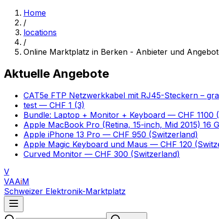
Home
/
locations
/
Online Marktplatz in Berken - Anbieter und Angebot
Aktuelle Angebote
CAT5e FTP Netzwerkkabel mit RJ45-Steckern – gr
test
— CHF 1
(3)
Bundle: Laptop + Monitor + Keyboard
— CHF 1100
(
Apple MacBook Pro (Retina, 15-inch, Mid 2015) 16
Apple iPhone 13 Pro
— CHF 950
(Switzerland)
Apple Magic Keyboard und Maus
— CHF 120
(Switz
Curved Monitor
— CHF 300
(Switzerland)
V
VAA
i
M
Schweizer Elektronik-Marktplatz