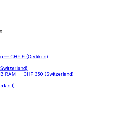
e
au
— CHF 9
(Oerlikon)
Switzerland)
 GB RAM
— CHF 350
(Switzerland)
erland)