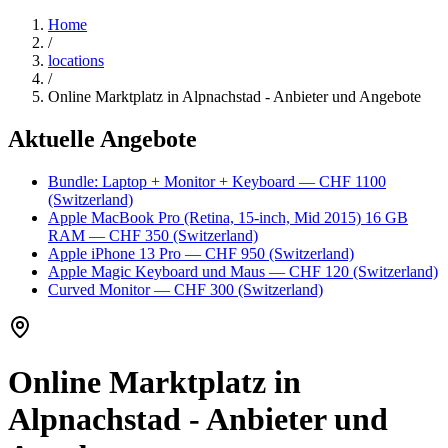
Home
/
locations
/
Online Marktplatz in Alpnachstad - Anbieter und Angebote
Aktuelle Angebote
Bundle: Laptop + Monitor + Keyboard
— CHF 1100
(Switzerland)
Apple MacBook Pro (Retina, 15-inch, Mid 2015) 16 GB
RAM
— CHF 350
(Switzerland)
Apple iPhone 13 Pro
— CHF 950
(Switzerland)
Apple Magic Keyboard und Maus
— CHF 120
(Switzerland)
Curved Monitor
— CHF 300
(Switzerland)
Online Marktplatz in
Alpnachstad - Anbieter und