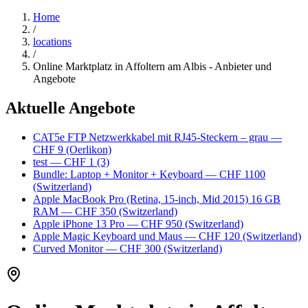
Home
/
locations
/
Online Marktplatz in Affoltern am Albis - Anbieter und
Angebote
Aktuelle Angebote
CAT5e FTP Netzwerkkabel mit RJ45-Steckern – grau
—
CHF 9
(Oerlikon)
test
— CHF 1
(3)
Bundle: Laptop + Monitor + Keyboard
— CHF 1100
(Switzerland)
Apple MacBook Pro (Retina, 15-inch, Mid 2015) 16 GB
RAM
— CHF 350
(Switzerland)
Apple iPhone 13 Pro
— CHF 950
(Switzerland)
Apple Magic Keyboard und Maus
— CHF 120
(Switzerland)
Curved Monitor
— CHF 300
(Switzerland)