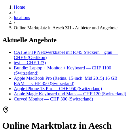
Home
/
locations
/
Online Marktplatz in Aesch ZH - Anbieter und Angebote
Aktuelle Angebote
CAT5e FTP Netzwerkkabel mit RJ45-Steckern – grau
—
CHF 9
(Oerlikon)
test
— CHF 1
(3)
Bundle: Laptop + Monitor + Keyboard
— CHF 1100
(Switzerland)
Apple MacBook Pro (Retina, 15-inch, Mid 2015) 16 GB
RAM
— CHF 350
(Switzerland)
Apple iPhone 13 Pro
— CHF 950
(Switzerland)
Apple Magic Keyboard und Maus
— CHF 120
(Switzerland)
Curved Monitor
— CHF 300
(Switzerland)
Online Marktplatz in Aesch