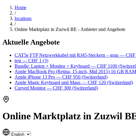
Home
/
locations
/
Online Marktplatz in Zuzwil BE - Anbieter und Angebote
Aktuelle Angebote
CAT5e FTP Netzwerkkabel mit RJ45-Steckern – grau
— CHF
test
— CHF 1
(3)
Bundle: Laptop + Monitor + Keyboard
— CHF 1100
(Switzerl
Apple MacBook Pro (Retina, 15-inch, Mid 2015) 16 GB RA
Apple iPhone 13 Pro
— CHF 950
(Switzerland)
Apple Magic Keyboard und Maus
— CHF 120
(Switzerland)
Curved Monitor
— CHF 300
(Switzerland)
Online Marktplatz in Zuzwil BE