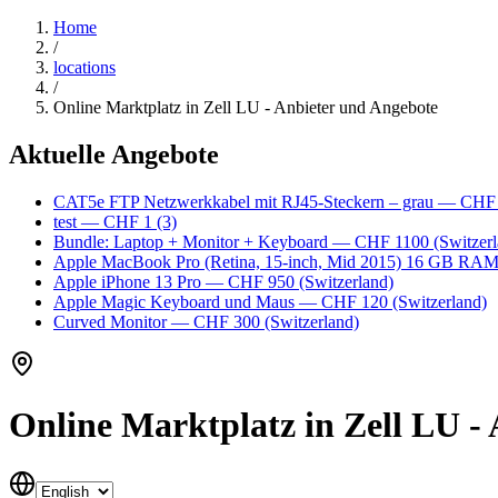
Home
/
locations
/
Online Marktplatz in Zell LU - Anbieter und Angebote
Aktuelle Angebote
CAT5e FTP Netzwerkkabel mit RJ45-Steckern – grau
— CHF
test
— CHF 1
(3)
Bundle: Laptop + Monitor + Keyboard
— CHF 1100
(Switzerl
Apple MacBook Pro (Retina, 15-inch, Mid 2015) 16 GB RA
Apple iPhone 13 Pro
— CHF 950
(Switzerland)
Apple Magic Keyboard und Maus
— CHF 120
(Switzerland)
Curved Monitor
— CHF 300
(Switzerland)
Online Marktplatz in Zell LU -