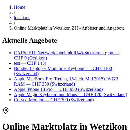
Home
/
locations
/
Online Marktplatz in Wetzikon ZH - Anbieter und Angebote
Aktuelle Angebote
CAT5e FTP Netzwerkkabel mit RJ45-Steckern – grau
—
CHF 9
(Oerlikon)
test
— CHF 1
(3)
Bundle: Laptop + Monitor + Keyboard
— CHF 1100
(Switzerland)
Apple MacBook Pro (Retina, 15-inch, Mid 2015) 16 GB
RAM
— CHF 350
(Switzerland)
Apple iPhone 13 Pro
— CHF 950
(Switzerland)
Apple Magic Keyboard und Maus
— CHF 120
(Switzerland)
Curved Monitor
— CHF 300
(Switzerland)
Online Marktplatz in Wetzikon