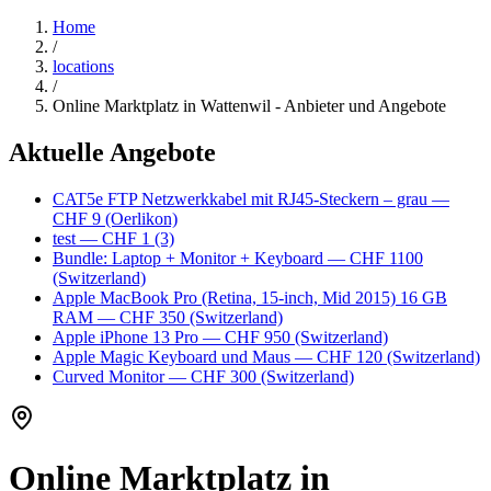
Home
/
locations
/
Online Marktplatz in Wattenwil - Anbieter und Angebote
Aktuelle Angebote
CAT5e FTP Netzwerkkabel mit RJ45-Steckern – grau
—
CHF 9
(Oerlikon)
test
— CHF 1
(3)
Bundle: Laptop + Monitor + Keyboard
— CHF 1100
(Switzerland)
Apple MacBook Pro (Retina, 15-inch, Mid 2015) 16 GB
RAM
— CHF 350
(Switzerland)
Apple iPhone 13 Pro
— CHF 950
(Switzerland)
Apple Magic Keyboard und Maus
— CHF 120
(Switzerland)
Curved Monitor
— CHF 300
(Switzerland)
Online Marktplatz in