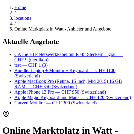
Home
/
locations
/
Online Marktplatz in Watt - Anbieter und Angebote
Aktuelle Angebote
CAT5e FTP Netzwerkkabel mit RJ45-Steckern – grau
—
CHF 9
(Oerlikon)
test
— CHF 1
(3)
Bundle: Laptop + Monitor + Keyboard
— CHF 1100
(Switzerland)
Apple MacBook Pro (Retina, 15-inch, Mid 2015) 16 GB
RAM
— CHF 350
(Switzerland)
Apple iPhone 13 Pro
— CHF 950
(Switzerland)
Apple Magic Keyboard und Maus
— CHF 120
(Switzerland)
Curved Monitor
— CHF 300
(Switzerland)
Online Marktplatz in Watt -