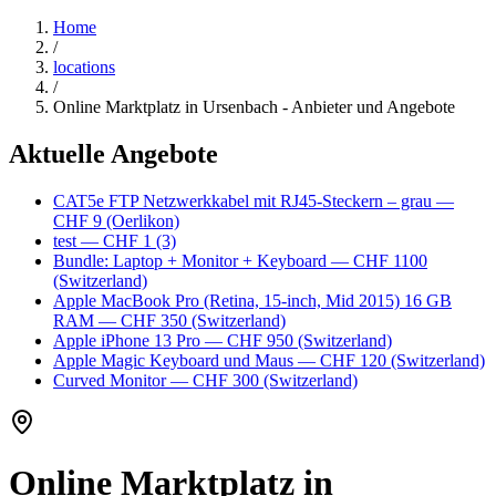
Home
/
locations
/
Online Marktplatz in Ursenbach - Anbieter und Angebote
Aktuelle Angebote
CAT5e FTP Netzwerkkabel mit RJ45-Steckern – grau
—
CHF 9
(Oerlikon)
test
— CHF 1
(3)
Bundle: Laptop + Monitor + Keyboard
— CHF 1100
(Switzerland)
Apple MacBook Pro (Retina, 15-inch, Mid 2015) 16 GB
RAM
— CHF 350
(Switzerland)
Apple iPhone 13 Pro
— CHF 950
(Switzerland)
Apple Magic Keyboard und Maus
— CHF 120
(Switzerland)
Curved Monitor
— CHF 300
(Switzerland)
Online Marktplatz in