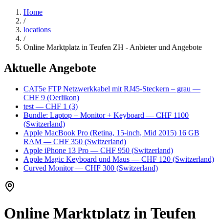
Home
/
locations
/
Online Marktplatz in Teufen ZH - Anbieter und Angebote
Aktuelle Angebote
CAT5e FTP Netzwerkkabel mit RJ45-Steckern – grau
—
CHF 9
(Oerlikon)
test
— CHF 1
(3)
Bundle: Laptop + Monitor + Keyboard
— CHF 1100
(Switzerland)
Apple MacBook Pro (Retina, 15-inch, Mid 2015) 16 GB
RAM
— CHF 350
(Switzerland)
Apple iPhone 13 Pro
— CHF 950
(Switzerland)
Apple Magic Keyboard und Maus
— CHF 120
(Switzerland)
Curved Monitor
— CHF 300
(Switzerland)
Online Marktplatz in Teufen