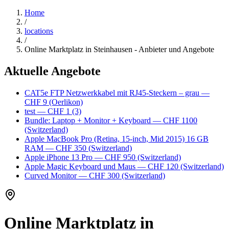
Home
/
locations
/
Online Marktplatz in Steinhausen - Anbieter und Angebote
Aktuelle Angebote
CAT5e FTP Netzwerkkabel mit RJ45-Steckern – grau
—
CHF 9
(Oerlikon)
test
— CHF 1
(3)
Bundle: Laptop + Monitor + Keyboard
— CHF 1100
(Switzerland)
Apple MacBook Pro (Retina, 15-inch, Mid 2015) 16 GB
RAM
— CHF 350
(Switzerland)
Apple iPhone 13 Pro
— CHF 950
(Switzerland)
Apple Magic Keyboard und Maus
— CHF 120
(Switzerland)
Curved Monitor
— CHF 300
(Switzerland)
Online Marktplatz in