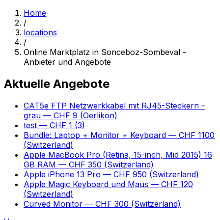
Home
/
locations
/
Online Marktplatz in Sonceboz-Sombeval -
Anbieter und Angebote
Aktuelle Angebote
CAT5e FTP Netzwerkkabel mit RJ45-Steckern –
grau
— CHF 9
(Oerlikon)
test
— CHF 1
(3)
Bundle: Laptop + Monitor + Keyboard
— CHF 1100
(Switzerland)
Apple MacBook Pro (Retina, 15-inch, Mid 2015) 16
GB RAM
— CHF 350
(Switzerland)
Apple iPhone 13 Pro
— CHF 950
(Switzerland)
Apple Magic Keyboard und Maus
— CHF 120
(Switzerland)
Curved Monitor
— CHF 300
(Switzerland)