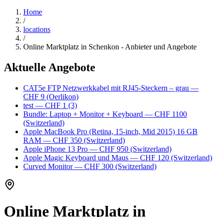
Home
/
locations
/
Online Marktplatz in Schenkon - Anbieter und Angebote
Aktuelle Angebote
CAT5e FTP Netzwerkkabel mit RJ45-Steckern – grau
—
CHF 9
(Oerlikon)
test
— CHF 1
(3)
Bundle: Laptop + Monitor + Keyboard
— CHF 1100
(Switzerland)
Apple MacBook Pro (Retina, 15-inch, Mid 2015) 16 GB
RAM
— CHF 350
(Switzerland)
Apple iPhone 13 Pro
— CHF 950
(Switzerland)
Apple Magic Keyboard und Maus
— CHF 120
(Switzerland)
Curved Monitor
— CHF 300
(Switzerland)
Online Marktplatz in