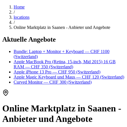
Home
/
locations
/
Online Marktplatz in Saanen - Anbieter und Angebote
Aktuelle Angebote
Bundle: Laptop + Monitor + Keyboard
— CHF 1100
(Switzerland)
Apple MacBook Pro (Retina, 15-inch, Mid 2015) 16 GB
RAM
— CHF 350
(Switzerland)
Apple iPhone 13 Pro
— CHF 950
(Switzerland)
Apple Magic Keyboard und Maus
— CHF 120
(Switzerland)
Curved Monitor
— CHF 300
(Switzerland)
Online Marktplatz in Saanen -
Anbieter und Angebote