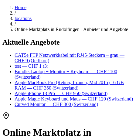
Home
/
locations
/
Online Marktplatz in Rudolfingen - Anbieter und Angebote
Aktuelle Angebote
CAT5e FTP Netzwerkkabel mit RJ45-Steckern – grau
—
CHF 9
(Oerlikon)
test
— CHF 1
(3)
Bundle: Laptop + Monitor + Keyboard
— CHF 1100
(Switzerland)
Apple MacBook Pro (Retina, 15-inch, Mid 2015) 16 GB
RAM
— CHF 350
(Switzerland)
Apple iPhone 13 Pro
— CHF 950
(Switzerland)
Apple Magic Keyboard und Maus
— CHF 120
(Switzerland)
Curved Monitor
— CHF 300
(Switzerland)
Online Marktplatz in