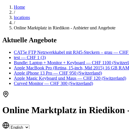
Home
/
locations
/
Online Marktplatz in Riedikon - Anbieter und Angebote
Aktuelle Angebote
CAT5e FTP Netzwerkkabel mit RJ45-Steckern – grau
— CHF
test
— CHF 1
(3)
Bundle: Laptop + Monitor + Keyboard
— CHF 1100
(Switzerl
Apple MacBook Pro (Retina, 15-inch, Mid 2015) 16 GB RA
Apple iPhone 13 Pro
— CHF 950
(Switzerland)
Apple Magic Keyboard und Maus
— CHF 120
(Switzerland)
Curved Monitor
— CHF 300
(Switzerland)
Online Marktplatz in Riedikon 