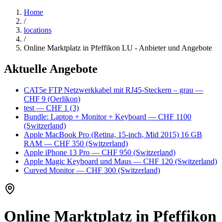
Home
/
locations
/
Online Marktplatz in Pfeffikon LU - Anbieter und Angebote
Aktuelle Angebote
CAT5e FTP Netzwerkkabel mit RJ45-Steckern – grau
—
CHF 9
(Oerlikon)
test
— CHF 1
(3)
Bundle: Laptop + Monitor + Keyboard
— CHF 1100
(Switzerland)
Apple MacBook Pro (Retina, 15-inch, Mid 2015) 16 GB
RAM
— CHF 350
(Switzerland)
Apple iPhone 13 Pro
— CHF 950
(Switzerland)
Apple Magic Keyboard und Maus
— CHF 120
(Switzerland)
Curved Monitor
— CHF 300
(Switzerland)
Online Marktplatz in Pfeffikon