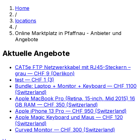
Home
/
locations
/
Online Marktplatz in Pfaffnau - Anbieter und
Angebote
Aktuelle Angebote
CAT5e FTP Netzwerkkabel mit RJ45-Steckern –
grau
— CHF 9
(Oerlikon)
test
— CHF 1
(3)
Bundle: Laptop + Monitor + Keyboard
— CHF 1100
(Switzerland)
Apple MacBook Pro (Retina, 15-inch, Mid 2015) 16
GB RAM
— CHF 350
(Switzerland)
Apple iPhone 13 Pro
— CHF 950
(Switzerland)
Apple Magic Keyboard und Maus
— CHF 120
(Switzerland)
Curved Monitor
— CHF 300
(Switzerland)