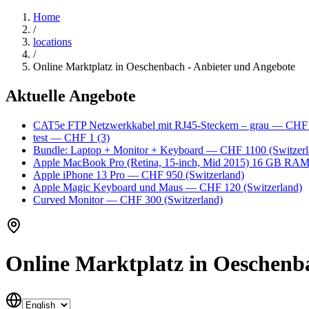
Home
/
locations
/
Online Marktplatz in Oeschenbach - Anbieter und Angebote
Aktuelle Angebote
CAT5e FTP Netzwerkkabel mit RJ45-Steckern – grau
— CHF
test
— CHF 1
(3)
Bundle: Laptop + Monitor + Keyboard
— CHF 1100
(Switzerl
Apple MacBook Pro (Retina, 15-inch, Mid 2015) 16 GB RA
Apple iPhone 13 Pro
— CHF 950
(Switzerland)
Apple Magic Keyboard und Maus
— CHF 120
(Switzerland)
Curved Monitor
— CHF 300
(Switzerland)
Online Marktplatz in Oeschenb