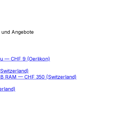
r und Angebote
au
— CHF 9
(Oerlikon)
Switzerland)
 GB RAM
— CHF 350
(Switzerland)
erland)