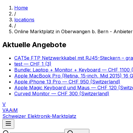
Home
/
locations
/
Online Marktplatz in Oberwangen b. Bern - Anbiete
Aktuelle Angebote
CAT5e FTP Netzwerkkabel mit RJ45-Steckern – gr
test
— CHF 1
(3)
Bundle: Laptop + Monitor + Keyboard
— CHF 1100
(
Apple MacBook Pro (Retina, 15-inch, Mid 2015) 16
Apple iPhone 13 Pro
— CHF 950
(Switzerland)
Apple Magic Keyboard und Maus
— CHF 120
(Switz
Curved Monitor
— CHF 300
(Switzerland)
V
VAA
i
M
Schweizer Elektronik-Marktplatz