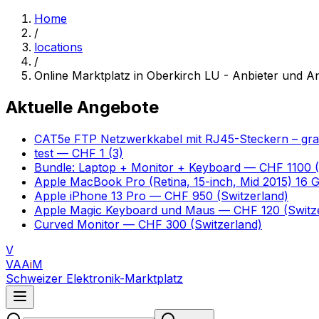
Home
/
locations
/
Online Marktplatz in Oberkirch LU - Anbieter und A
Aktuelle Angebote
CAT5e FTP Netzwerkkabel mit RJ45-Steckern – gr
test
— CHF 1
(3)
Bundle: Laptop + Monitor + Keyboard
— CHF 1100
(
Apple MacBook Pro (Retina, 15-inch, Mid 2015) 16
Apple iPhone 13 Pro
— CHF 950
(Switzerland)
Apple Magic Keyboard und Maus
— CHF 120
(Switz
Curved Monitor
— CHF 300
(Switzerland)
V
VAA
i
M
Schweizer Elektronik-Marktplatz