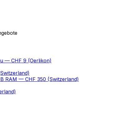
ngebote
au
— CHF 9
(Oerlikon)
Switzerland)
 GB RAM
— CHF 350
(Switzerland)
erland)