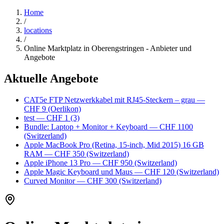
Home
/
locations
/
Online Marktplatz in Oberengstringen - Anbieter und
Angebote
Aktuelle Angebote
CAT5e FTP Netzwerkkabel mit RJ45-Steckern – grau
—
CHF 9
(Oerlikon)
test
— CHF 1
(3)
Bundle: Laptop + Monitor + Keyboard
— CHF 1100
(Switzerland)
Apple MacBook Pro (Retina, 15-inch, Mid 2015) 16 GB
RAM
— CHF 350
(Switzerland)
Apple iPhone 13 Pro
— CHF 950
(Switzerland)
Apple Magic Keyboard und Maus
— CHF 120
(Switzerland)
Curved Monitor
— CHF 300
(Switzerland)