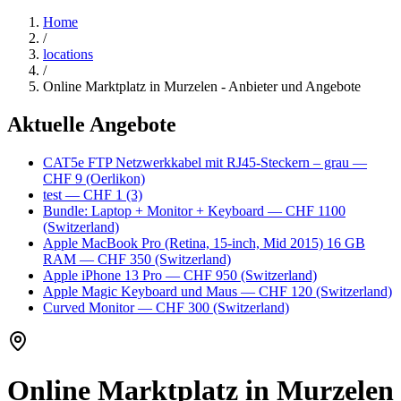
Home
/
locations
/
Online Marktplatz in Murzelen - Anbieter und Angebote
Aktuelle Angebote
CAT5e FTP Netzwerkkabel mit RJ45-Steckern – grau
—
CHF 9
(Oerlikon)
test
— CHF 1
(3)
Bundle: Laptop + Monitor + Keyboard
— CHF 1100
(Switzerland)
Apple MacBook Pro (Retina, 15-inch, Mid 2015) 16 GB
RAM
— CHF 350
(Switzerland)
Apple iPhone 13 Pro
— CHF 950
(Switzerland)
Apple Magic Keyboard und Maus
— CHF 120
(Switzerland)
Curved Monitor
— CHF 300
(Switzerland)
Online Marktplatz in Murzelen