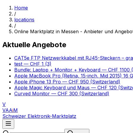
Home
/
locations
/
Online Marktplatz in Messen - Anbieter und Angebo
Aktuelle Angebote
CAT5e FTP Netzwerkkabel mit RJ45-Steckern – gr
test
— CHF 1
(3)
Bundle: Laptop + Monitor + Keyboard
— CHF 1100
(
Apple MacBook Pro (Retina, 15-inch, Mid 2015) 16
Apple iPhone 13 Pro
— CHF 950
(Switzerland)
Apple Magic Keyboard und Maus
— CHF 120
(Switz
Curved Monitor
— CHF 300
(Switzerland)
V
VAA
i
M
Schweizer Elektronik-Marktplatz