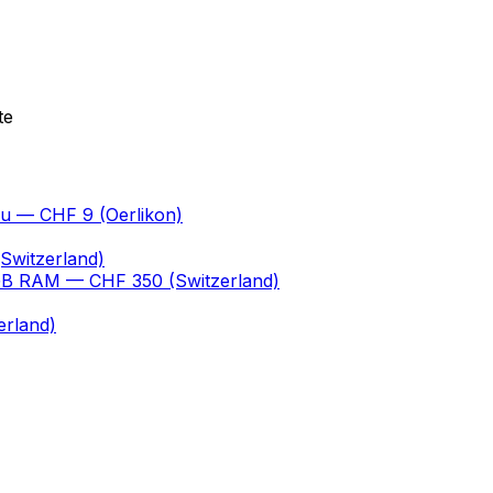
te
au
— CHF 9
(Oerlikon)
Switzerland)
 GB RAM
— CHF 350
(Switzerland)
erland)