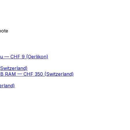
bote
au
— CHF 9
(Oerlikon)
Switzerland)
 GB RAM
— CHF 350
(Switzerland)
erland)