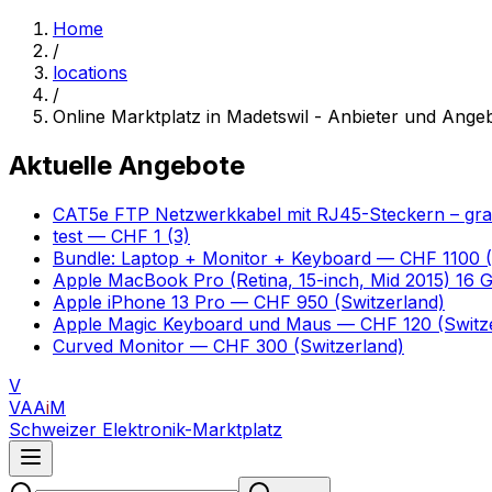
Home
/
locations
/
Online Marktplatz in Madetswil - Anbieter und Ange
Aktuelle Angebote
CAT5e FTP Netzwerkkabel mit RJ45-Steckern – gr
test
— CHF 1
(3)
Bundle: Laptop + Monitor + Keyboard
— CHF 1100
(
Apple MacBook Pro (Retina, 15-inch, Mid 2015) 16
Apple iPhone 13 Pro
— CHF 950
(Switzerland)
Apple Magic Keyboard und Maus
— CHF 120
(Switz
Curved Monitor
— CHF 300
(Switzerland)
V
VAA
i
M
Schweizer Elektronik-Marktplatz