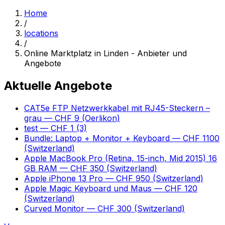
Home
/
locations
/
Online Marktplatz in Linden - Anbieter und
Angebote
Aktuelle Angebote
CAT5e FTP Netzwerkkabel mit RJ45-Steckern –
grau
— CHF 9
(Oerlikon)
test
— CHF 1
(3)
Bundle: Laptop + Monitor + Keyboard
— CHF 1100
(Switzerland)
Apple MacBook Pro (Retina, 15-inch, Mid 2015) 16
GB RAM
— CHF 350
(Switzerland)
Apple iPhone 13 Pro
— CHF 950
(Switzerland)
Apple Magic Keyboard und Maus
— CHF 120
(Switzerland)
Curved Monitor
— CHF 300
(Switzerland)