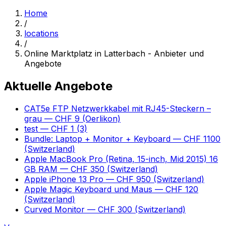
Home
/
locations
/
Online Marktplatz in Latterbach - Anbieter und
Angebote
Aktuelle Angebote
CAT5e FTP Netzwerkkabel mit RJ45-Steckern –
grau
— CHF 9
(Oerlikon)
test
— CHF 1
(3)
Bundle: Laptop + Monitor + Keyboard
— CHF 1100
(Switzerland)
Apple MacBook Pro (Retina, 15-inch, Mid 2015) 16
GB RAM
— CHF 350
(Switzerland)
Apple iPhone 13 Pro
— CHF 950
(Switzerland)
Apple Magic Keyboard und Maus
— CHF 120
(Switzerland)
Curved Monitor
— CHF 300
(Switzerland)