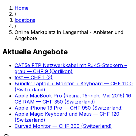
Home
/
locations
/
Online Marktplatz in Langenthal - Anbieter und
Angebote
Aktuelle Angebote
CAT5e FTP Netzwerkkabel mit RJ45-Steckern –
grau
— CHF 9
(Oerlikon)
test
— CHF 1
(3)
Bundle: Laptop + Monitor + Keyboard
— CHF 1100
(Switzerland)
Apple MacBook Pro (Retina, 15-inch, Mid 2015) 16
GB RAM
— CHF 350
(Switzerland)
Apple iPhone 13 Pro
— CHF 950
(Switzerland)
Apple Magic Keyboard und Maus
— CHF 120
(Switzerland)
Curved Monitor
— CHF 300
(Switzerland)