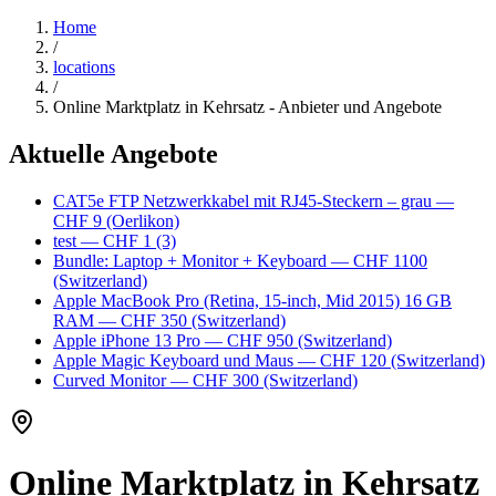
Home
/
locations
/
Online Marktplatz in Kehrsatz - Anbieter und Angebote
Aktuelle Angebote
CAT5e FTP Netzwerkkabel mit RJ45-Steckern – grau
—
CHF 9
(Oerlikon)
test
— CHF 1
(3)
Bundle: Laptop + Monitor + Keyboard
— CHF 1100
(Switzerland)
Apple MacBook Pro (Retina, 15-inch, Mid 2015) 16 GB
RAM
— CHF 350
(Switzerland)
Apple iPhone 13 Pro
— CHF 950
(Switzerland)
Apple Magic Keyboard und Maus
— CHF 120
(Switzerland)
Curved Monitor
— CHF 300
(Switzerland)
Online Marktplatz in Kehrsatz