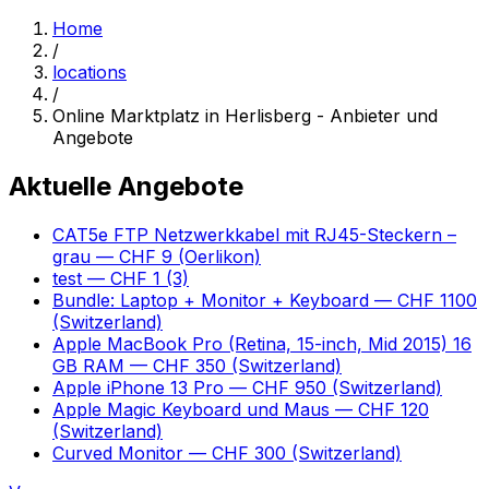
Home
/
locations
/
Online Marktplatz in Herlisberg - Anbieter und
Angebote
Aktuelle Angebote
CAT5e FTP Netzwerkkabel mit RJ45-Steckern –
grau
— CHF 9
(Oerlikon)
test
— CHF 1
(3)
Bundle: Laptop + Monitor + Keyboard
— CHF 1100
(Switzerland)
Apple MacBook Pro (Retina, 15-inch, Mid 2015) 16
GB RAM
— CHF 350
(Switzerland)
Apple iPhone 13 Pro
— CHF 950
(Switzerland)
Apple Magic Keyboard und Maus
— CHF 120
(Switzerland)
Curved Monitor
— CHF 300
(Switzerland)