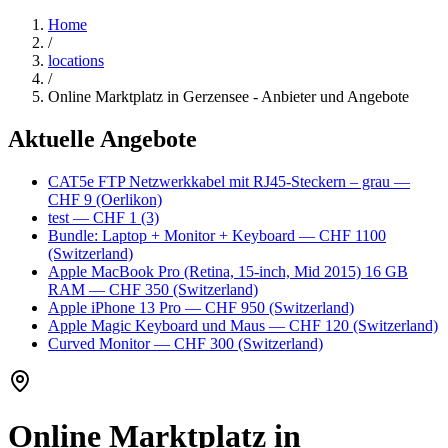
Home
/
locations
/
Online Marktplatz in Gerzensee - Anbieter und Angebote
Aktuelle Angebote
CAT5e FTP Netzwerkkabel mit RJ45-Steckern – grau
—
CHF 9
(Oerlikon)
test
— CHF 1
(3)
Bundle: Laptop + Monitor + Keyboard
— CHF 1100
(Switzerland)
Apple MacBook Pro (Retina, 15-inch, Mid 2015) 16 GB
RAM
— CHF 350
(Switzerland)
Apple iPhone 13 Pro
— CHF 950
(Switzerland)
Apple Magic Keyboard und Maus
— CHF 120
(Switzerland)
Curved Monitor
— CHF 300
(Switzerland)
Online Marktplatz in