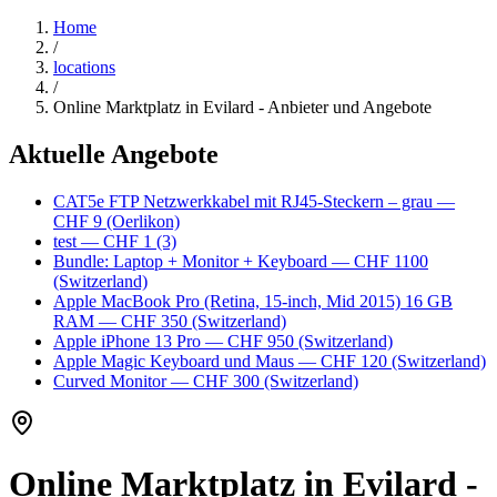
Home
/
locations
/
Online Marktplatz in Evilard - Anbieter und Angebote
Aktuelle Angebote
CAT5e FTP Netzwerkkabel mit RJ45-Steckern – grau
—
CHF 9
(Oerlikon)
test
— CHF 1
(3)
Bundle: Laptop + Monitor + Keyboard
— CHF 1100
(Switzerland)
Apple MacBook Pro (Retina, 15-inch, Mid 2015) 16 GB
RAM
— CHF 350
(Switzerland)
Apple iPhone 13 Pro
— CHF 950
(Switzerland)
Apple Magic Keyboard und Maus
— CHF 120
(Switzerland)
Curved Monitor
— CHF 300
(Switzerland)
Online Marktplatz in Evilard -