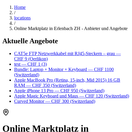
Home
/
locations
/
Online Marktplatz in Erlenbach ZH - Anbieter und Angebote
Aktuelle Angebote
CAT5e FTP Netzwerkkabel mit RJ45-Steckern – grau
—
CHF 9
(Oerlikon)
test
— CHF 1
(3)
Bundle: Laptop + Monitor + Keyboard
— CHF 1100
(Switzerland)
Apple MacBook Pro (Retina, 15-inch, Mid 2015) 16 GB
RAM
— CHF 350
(Switzerland)
Apple iPhone 13 Pro
— CHF 950
(Switzerland)
Apple Magic Keyboard und Maus
— CHF 120
(Switzerland)
Curved Monitor
— CHF 300
(Switzerland)
Online Marktplatz in