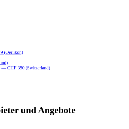
 9
(Oerlikon)
and)
M
— CHF 350
(Switzerland)
bieter und Angebote