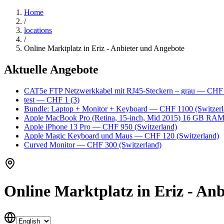
Home
/
locations
/
Online Marktplatz in Eriz - Anbieter und Angebote
Aktuelle Angebote
CAT5e FTP Netzwerkkabel mit RJ45-Steckern – grau
— CHF
test
— CHF 1
(3)
Bundle: Laptop + Monitor + Keyboard
— CHF 1100
(Switzerl
Apple MacBook Pro (Retina, 15-inch, Mid 2015) 16 GB RA
Apple iPhone 13 Pro
— CHF 950
(Switzerland)
Apple Magic Keyboard und Maus
— CHF 120
(Switzerland)
Curved Monitor
— CHF 300
(Switzerland)
Online Marktplatz in Eriz - An