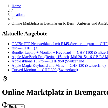
Home
/
locations
/
Online Marktplatz in Bremgarten b. Bern - Anbieter und Angeb
Aktuelle Angebote
CAT5e FTP Netzwerkkabel mit RJ45-Steckern – grau
— CHF
test
— CHF 1
(3)
Bundle: Laptop + Monitor + Keyboard
— CHF 1100
(Switzerl
Apple MacBook Pro (Retina, 15-inch, Mid 2015) 16 GB RA
Apple iPhone 13 Pro
— CHF 950
(Switzerland)
Apple Magic Keyboard und Maus
— CHF 120
(Switzerland)
Curved Monitor
— CHF 300
(Switzerland)
Online Marktplatz in Bremgarte