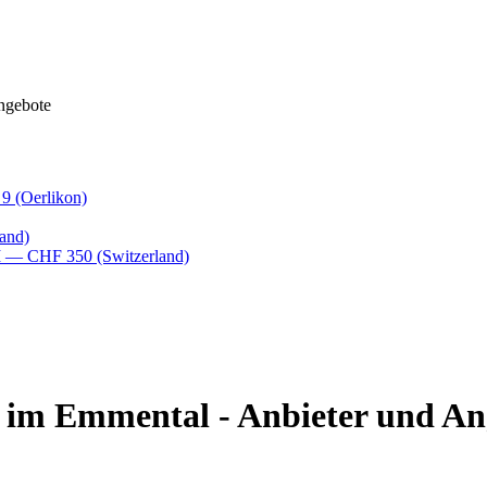
ngebote
 9
(Oerlikon)
and)
M
— CHF 350
(Switzerland)
 im Emmental - Anbieter und An