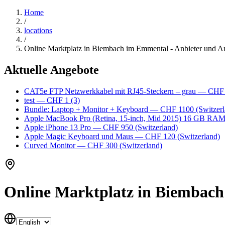
Home
/
locations
/
Online Marktplatz in Biembach im Emmental - Anbieter und A
Aktuelle Angebote
CAT5e FTP Netzwerkkabel mit RJ45-Steckern – grau
— CHF
test
— CHF 1
(3)
Bundle: Laptop + Monitor + Keyboard
— CHF 1100
(Switzerl
Apple MacBook Pro (Retina, 15-inch, Mid 2015) 16 GB RA
Apple iPhone 13 Pro
— CHF 950
(Switzerland)
Apple Magic Keyboard und Maus
— CHF 120
(Switzerland)
Curved Monitor
— CHF 300
(Switzerland)
Online Marktplatz in Biembach