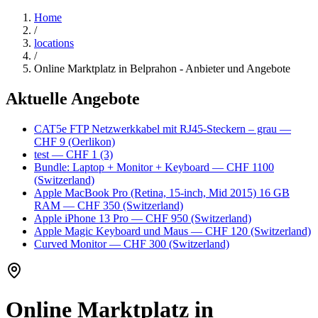
Home
/
locations
/
Online Marktplatz in Belprahon - Anbieter und Angebote
Aktuelle Angebote
CAT5e FTP Netzwerkkabel mit RJ45-Steckern – grau
—
CHF 9
(Oerlikon)
test
— CHF 1
(3)
Bundle: Laptop + Monitor + Keyboard
— CHF 1100
(Switzerland)
Apple MacBook Pro (Retina, 15-inch, Mid 2015) 16 GB
RAM
— CHF 350
(Switzerland)
Apple iPhone 13 Pro
— CHF 950
(Switzerland)
Apple Magic Keyboard und Maus
— CHF 120
(Switzerland)
Curved Monitor
— CHF 300
(Switzerland)
Online Marktplatz in